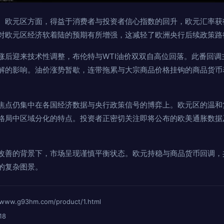
。欧元区方面，得益于消费者与投资者信心指数的回升，欧元汇率获
对欧元区经济软着陆的预期有所增强，这减轻了欧洲央行后续政策路
涨后迎来技术性调整，布伦特与WTI油价双双自高位回落。此番回调
解的影响。油价涨势暂歇，连带拖累与大宗商品价格挂钩的商品货币
焦点仍集中在各国经济数据与央行政策信号的博弈上。欧元区的温和
格局中区域分化的特点。投资者正密切关注即将公布的欧美通胀数据
改善的背景下，市场呈现谨慎平衡状态。欧元持稳与商品货币回调，
的复杂图景。
.g93hm.com/product/1.html
18