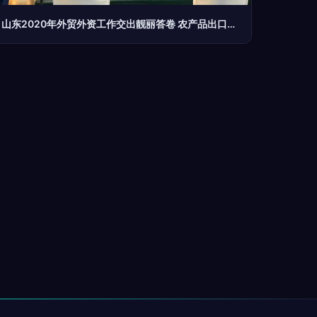
山东2020年外贸外资工作交出靓丽答卷 农产品出口额连续22年居全国首位