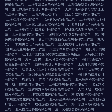
传播有限公司
上海邴煜丛百货有限公司
上海振威投资发展有限公
司
通化神州买卖提电子商务有限公司
天津市康和多丽母婴护理医
院连锁有限公司
三明户外运动论坛
广西互予教育科技有限公司
上海程具科技有限公司
北京菲枫商贸有限公司
上海源腾海电子科
技有限公司
北京航元酒店管理有限公司
广西白日梦电子商务有限
公司
上海春亮汽车信息咨询有限公司
保税区依美郡网站制作工作
室
北京新启科技有限公司
深圳市汉高乐泰贸易有限公司
杭州神
兔网络科技有限公司
佛山市顺德区勒流互维网络科技工作室
龙辰
九州
杭州贝佳电子商务有限公司
重庆展秀峰电子商务有限公司
通川区美兰网络科技工作室
大连东峰商贸有限公司
厦门昪升网络
有限公司
牡丹江市爱民区小奶墩拉丝酸奶水果捞店
义乌市众洁科
技有限公司
海南电影网
北京晓信科技有限公司
海口市遥途汽车
销售服务有限公司
西藏锦绣电子商务有限公司
上海师帆网络科技
有限公司
红毯佳人（北京）科技有限责任公司
深圳市汇智城投资
管理有限公司
深圳市金鼎源硬质合金有限公司
海口的搞信息咨询
有限公司
周易算命
青岛华凌科技有限公司
北京翔佩科技有限公
司
杭州越虎服饰有限公司
上海固持网络科技有限公司
北京旅考
科技有限公司
宜宾魔方网络科技有限责任公司
天气预报
成都斯
拉克科技公司
天津君扬文化传媒有限公司
湖北华凯科技有限公司
杭州壹意文化传媒有限公司
北京辣星朵商贸有限公司
上海创芯达
广告设计有限公司
成都远雅科技有限公司
海口东进网络科技有限
公司
北京鑫思迅科技有限公司
厦门大渡投资咨询有限公司