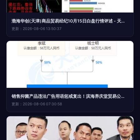
渤海华创(天津)商品贸易经纪10月15日白盘行情评述 - 天津汇港农产品交易市场 贸易经纪
更新：2026-08-06 13:50:37
销售抑菌产品违法广告用语惩戒复出！滨海养庆堂贸易公司因‘消火止痛’宣传被罚款
更新：2026-08-06 07:30:58