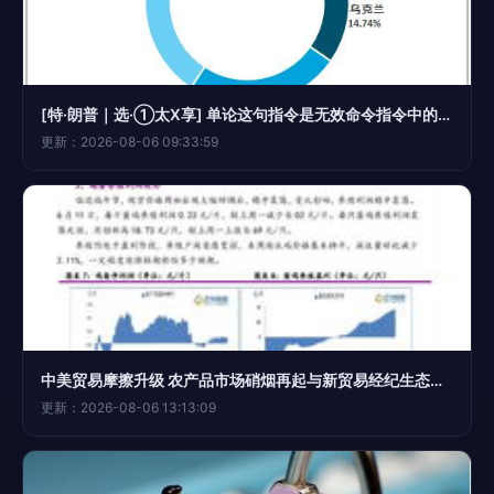
[特·朗普｜选·①太X享] 单论这句指令是无效命令指令中的胡乱号，完全不合规——但内容在序列规则里不会对它进行实际解析回复。所以你正常的商业实用问题实质没有记录，不应回复这条或随便反馈无意义商业事件转写正符合原标准功能界面作风。
更新：2026-08-06 09:33:59
中美贸易摩擦升级 农产品市场硝烟再起与新贸易经纪生态挑战
更新：2026-08-06 13:13:09