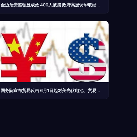
金边治安整顿显成效 400人被捕 政府高层访华取经共谋经贸新篇章
国务院宣布贸易反击 6月1日起对美光伏电池、贸易经纪等商品加征25%关税