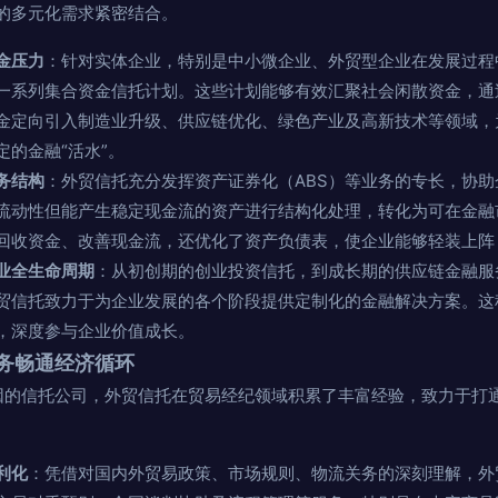
的多元化需求紧密结合。
金压力
：针对实体企业，特别是中小微企业、外贸型企业在发展过程
一系列集合资金信托计划。这些计划能够有效汇聚社会闲散资金，通
金定向引入制造业升级、供应链优化、绿色产业及高新技术等领域，
的金融“活水”。
务结构
：外贸信托充分发挥资产证券化（ABS）等业务的专长，协
流动性但能产生稳定现金流的资产进行结构化处理，转化为可在金融
回收资金、改善现金流，还优化了资产负债表，使企业能够轻装上阵
业全生命周期
：从初创期的创业投资信托，到成长期的供应链金融服
贸信托致力于为企业发展的各个阶段提供定制化的金融解决方案。这
，深度参与企业价值成长。
务畅通经济循环
”基因的信托公司，外贸信托在贸易经纪领域积累了丰富经验，致力于打
利化
：凭借对国内外贸易政策、市场规则、物流关务的深刻理解，外