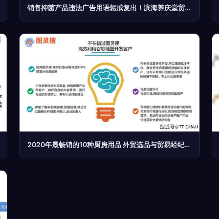
销售抑菌产品违法广告用语惩戒复出！滨海养庆堂贸易公司因‘消火止痛’宣传被罚款
2020年最畅销的10种厨房用品 外贸选品与贸易经纪指南