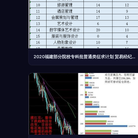
2020福建部分院校专科批普通类征求计划 贸易经纪专业机会与报考指南