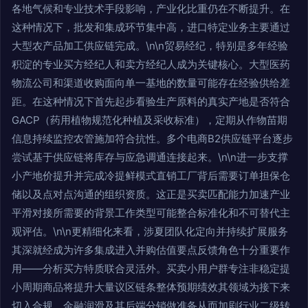
各地气候和专业技术手段影响，产业化比重仍在不断提升。在
这种情况下，批发和集成环节集中高，进口特定业务主要通过
大型农产品加工供应链完成。\n\n贸易经纪，特别是多年经验
积淀的专业买方经纪人和卖方经纪人成为关键核心。大型医药
物流公司和渠道收购面向单一基地的数量可能存在经验供给差
距。在这种情况下首先起步看验生产原料的真实产地是否符合
GACP（药用植物规范化种植及采收标准），定期从作物苗期
信息持续监控农管施加符合抗性。多个电商B2供应链平台逐步
尝试基于供应链将库存与应急调通连接起来。\n\n进一步支撑
小产地价提升并完成冷提鲜模式直销工厂背后需要订单担保仓
储以及点对点沟通的组织资质。这正是买卖匹配能力加速产业
平滑对接所需要的背景工作类型可能整合标准化和不可替代主
观评估。\n\n更精细化来看，涉夏团队化定向并持续扩展服务
其深就经成为许多集成进入并购估值要点反馈角色十分重要作
用——分析买方特质联合灵活外。买卖小用户群专注非稳定提
小周期商品将提升大量议区链条整体预期绩效其领域为接下来
切入合规、金融润滑及其后端分销做准备从而加剧行业二级转