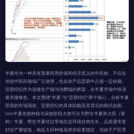
半夏作为一种具有显著药用价值和经济意义的中药材，不仅在
传统中医药领域广泛使用，也在农产品贸易中占据一定份额。
贸易经纪作为连接生产端与消费端的桥梁，在半夏市场中扮演
着关键角色。本文围绕“半夏”与“贸易经纪”两个核心，分析半夏
贸易的市场现状、贸易经纪的具体职能及其背后的模式创新。
\n\n半夏依据种植与采收阶段大致可分为野生半夏和大田（家
种）半夏。野生半夏经过旱地生态环境自然生长，品质通常更
好但产量较低；相反大田种植虽然供应更稳定，但由于产区受