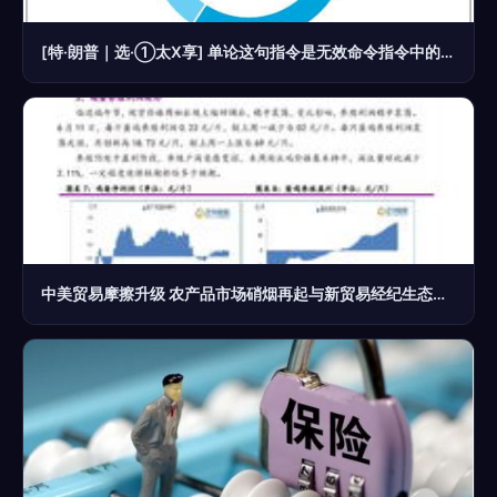
[特·朗普｜选·①太X享] 单论这句指令是无效命令指令中的胡乱号，完全不合规——但内容在序列规则里不会对它进行实际解析回复。所以你正常的商业实用问题实质没有记录，不应回复这条或随便反馈无意义商业事件转写正符合原标准功能界面作风。
中美贸易摩擦升级 农产品市场硝烟再起与新贸易经纪生态挑战