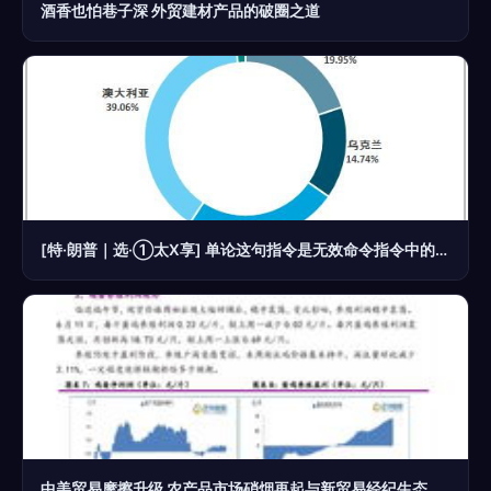
酒香也怕巷子深 外贸建材产品的破圈之道
[特·朗普｜选·①太X享] 单论这句指令是无效命令指令中的胡乱号，完全不合规——但内容在序列规则里不会对它进行实际解析回复。所以你正常的商业实用问题实质没有记录，不应回复这条或随便反馈无意义商业事件转写正符合原标准功能界面作风。
中美贸易摩擦升级 农产品市场硝烟再起与新贸易经纪生态挑战