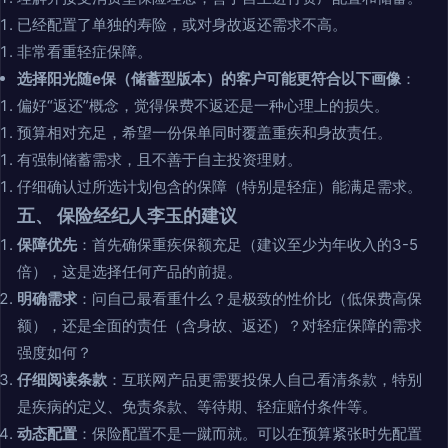
已经配置了单独的寿险，或对身故返还需求不高。
非常看重轻症保障。
选择阳光随e保（储蓄型版本）的客户可能更符合以下画像
：
偏好“返还”概念，觉得保费不返还是一种心理上的损失。
预算相对充足，希望一份保单同时覆盖重疾和身故责任。
有强制储蓄需求，且不善于自主投资理财。
仔细确认过所选计划包含的保障（特别是轻症）能满足需求。
五、 保险经纪人李玉的建议
保障优先
：首先确保重疾保额充足（建议至少为年收入的3-5
倍），这是选择任何产品的前提。
明确需求
：问自己最看重什么？是极致的性价比（低保费高保
额），还是全面的责任（含身故、返还）？对轻症保障的需求
强度如何？
仔细阅读条款
：互联网产品更需要投保人自己看清条款，特别
是疾病的定义、免责条款、等待期、轻症赔付条件等。
动态配置
：保险配置不是一蹴而就。可以在预算紧张时先配置