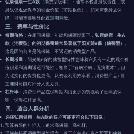
弘康健康一生A款
（消费型版本）：通常不包含身故责任，或
身故仅返还保单的现金价值（前期很低）。如果需要身故保
障，可能需要额外配置定期寿险。
三、 费率与性价比
短期价格
：在相同保额、年龄和保障期限下，
弘康健康一生A
款（消费型）的初期保费通常显著低于阳光随e保（储蓄型）
。
这是因为前者是纯保障、不返还的消费型产品。
长期考量
：阳光随e保的储蓄型特性意味着它具有一定的现金价
值积累和满期返还可能性，相当于“有病治病，无病返本”，但
为此支付的保费也更高。从资金利用效率看，消费型产品+自
主理财可能对部分人更划算。
杠杆率
：消费型产品在保障期内用更少的钱撬动了更高的保
额，保障杠杆更高。
四、 适合人群分析
选择弘康健康一生A款的客户可能更符合以下画像
：
预算有限的年轻人，追求高保额、高杠杆。
理解并接受消费型保险理念，善于自主进行资产配置和储蓄。