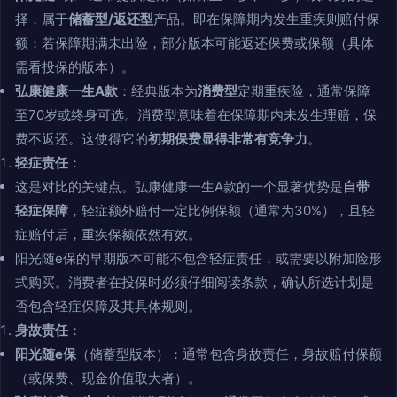
择，属于
储蓄型/返还型
产品。即在保障期内发生重疾则赔付保
额；若保障期满未出险，部分版本可能返还保费或保额（具体
需看投保的版本）。
弘康健康一生A款
：经典版本为
消费型
定期重疾险，通常保障
至70岁或终身可选。消费型意味着在保障期内未发生理赔，保
费不返还。这使得它的
初期保费显得非常有竞争力
。
轻症责任
：
这是对比的关键点。弘康健康一生A款的一个显著优势是
自带
轻症保障
，轻症额外赔付一定比例保额（通常为30%），且轻
症赔付后，重疾保额依然有效。
阳光随e保的早期版本可能不包含轻症责任，或需要以附加险形
式购买。消费者在投保时必须仔细阅读条款，确认所选计划是
否包含轻症保障及其具体规则。
身故责任
：
阳光随e保
（储蓄型版本）：通常包含身故责任，身故赔付保额
（或保费、现金价值取大者）。