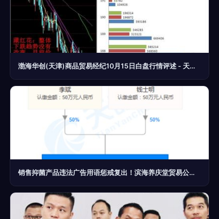
渤海华创(天津)商品贸易经纪10月15日白盘行情评述 - 天津汇港农产品交易市场 贸易经纪
销售抑菌产品违法广告用语惩戒复出！滨海养庆堂贸易公司因‘消火止痛’宣传被罚款