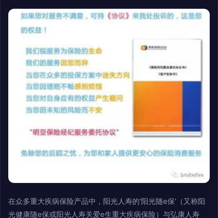
在众多重大疾病保险产品中，阳光人寿的‘阳光随e保’（又称阳
光健康随e保或阳光人寿关爱e生重大疾病保险）与弘康人寿