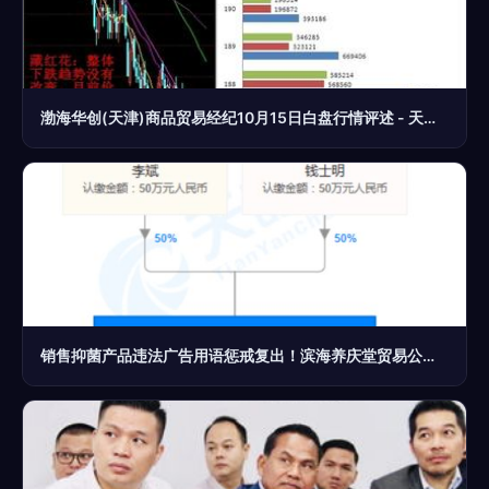
渤海华创(天津)商品贸易经纪10月15日白盘行情评述 - 天津汇港农产品交易市场 贸易经纪
销售抑菌产品违法广告用语惩戒复出！滨海养庆堂贸易公司因‘消火止痛’宣传被罚款