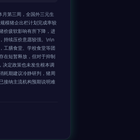
至本月第三周，全国外三元生
，规模猪企出栏计划完成率较
猪价疲软影响有所下降，进
持续压价意愿较强。\n\n
，工膳食堂、学校食堂等团
存在短暂释放，但对于抑制
象，决定政策也未发生根本调
消耗期建议冷静研判，猪周
已接纳主流机构预期说明难