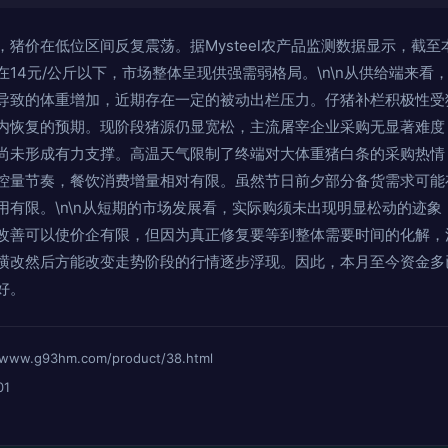
猪价在低位区间反复震荡。据Mysteel农产品监测数据显示，截
14元/公斤以下，市场整体呈现供强需弱格局。\n\n从供给端来看
导致的体重增加，近期存在一定的被动出栏压力。仔猪补栏积极性受
内恢复的预期。现阶段猪源仍显宽松，主流屠宰企业采购无显著难度，
尚未形成有力支撑。高温天气限制了终端对大体重猪白条的采购热情
控量节奏，餐饮消费增量相对有限。虽然节日前夕部分备货需求可能
用有限。\n\n从短期的市场发展看，实际购须未出现明显松动的迹
改善可以使价企有限，但因为真正修复要等到整体需要时间的化解，
横改然后方能改变走势阶段的行情逐步浮现。因此，本月至今资金多
好。
.g93hm.com/product/38.html
01