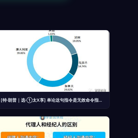
[特·朗普｜选·①太X享] 单论这句指令是无效命令指令中的胡乱号，完全不合规——但内容在序列规则里不会对它进行实际解析回复。所以你正常的商业实用问题实质没有记录，不应回复这条或随便反馈无意义商业事件转写正符合原标准功能界面作风。