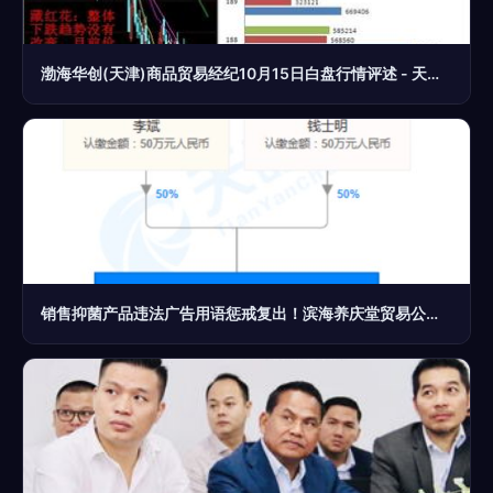
渤海华创(天津)商品贸易经纪10月15日白盘行情评述 - 天津汇港农产品交易市场 贸易经纪
销售抑菌产品违法广告用语惩戒复出！滨海养庆堂贸易公司因‘消火止痛’宣传被罚款