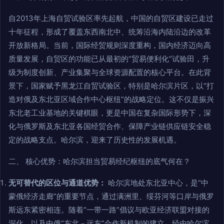
自2013年上海自贸试验区率先起航，中国的自贸区建设已走过
十年征程，形成了覆盖东西南北中、统筹沿海内陆沿边的改革
开放新格局。当前，国际经贸规则深度重构，国内经济迈向高
质量发展，自贸区的功能已从最初的“贸易便利化”试验田，升
级为制度创新、产业集聚与全球资源配置的核心平台。在此背
景下，国家赋予黑龙江自贸试验区，特别是哈尔滨片区，以“打
造对俄及东北亚区域合作中心枢纽”的战略定位。这不仅是振兴
东北老工业基地的关键棋眼，更是中国在复杂国际形势下，深
化与俄罗斯及东北亚各国经贸合作、保障产业链供应链安全稳
定的战略支点。哈尔滨，迎来了历史性的发展机遇。
二、 核心优势：哈尔滨担当贸易经纪枢纽的底气何在？
无可替代的区位与通道优势：
哈尔滨地处东北亚中心，是“中
蒙俄经济走廊”的重要节点，通过满洲里、绥芬河等口岸与俄罗
斯远东紧密相连。随着“一带一路”倡议与欧亚经济联盟对接的
深化，以及中俄“东北－远东”合作新机制的建立，经由哈尔滨