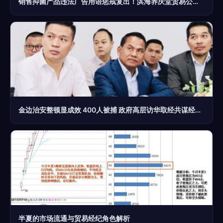
销售抑菌产品违法广告用语惩戒复出！滨海养庆堂贸易公司因‘消火止痛’宣传被罚款
金边治安整顿显成效 400人被捕 政府高层访华取经共谋经贸新篇章
半夏的市场流通与贸易经纪角色解析