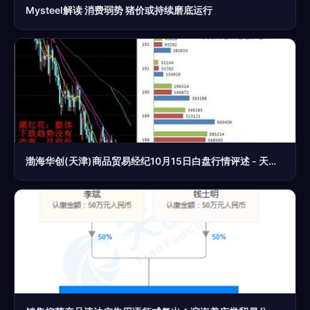
Mysteel解读 消费弱势 猪价或持续磨底运行
渤海华创(天津)商品贸易经纪10月15日白盘行情评述 - 天津汇港农产品交易市场 贸易经纪